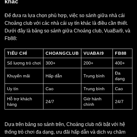
khác
Để đưa ra lựa chọn phù hợp, việc so sánh giữa nhà cái
Choảng club với các nhà cái uy tín khác là điều cần thiết.
Dưới đây là bảng so sánh giữa Choáng club, VuaBai9, và
Fb88:
TIÊU CHÍ
CHOANGCLUB
VUABAI9
FB88
Số lượng trò chơi
300+
200+
400+
Đa
Khuyến mãi
Hấp dẫn
Trung bình
dạng
Uy tín
Cao
Trung bình
Cao
Hỗ trợ khách
Giờ hành
24/7
24/7
hàng
chính
Dựa trên bảng so sánh trên, Choáng club nổi bật với hệ
thống trò chơi đa dạng, ưu đãi hấp dẫn và dịch vụ chăm