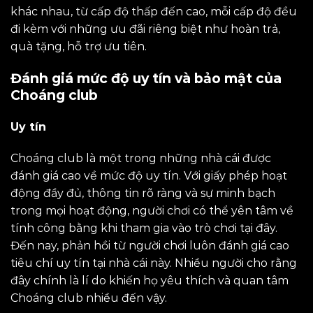
khác nhau, từ cấp độ thấp đến cao, mỗi cấp độ đều
đi kèm với những ưu đãi riêng biệt như hoàn trả,
quà tặng, hỗ trợ ưu tiên.
Đánh giá mức độ uy tín và bảo mật của
Choáng club
Uy tín
Choáng club là một trong những nhà cái được
đánh giá cao về mức độ uy tín. Với giấy phép hoạt
động đầy đủ, thông tin rõ ràng và sự minh bạch
trong mọi hoạt động, người chơi có thể yên tâm về
tính công bằng khi tham gia vào trò chơi tại đây.
Đến nay, phản hồi từ người chơi luôn đánh giá cao
tiêu chí uy tín tại nhà cái này. Nhiều người cho rằng
đây chính là lí do khiến họ yêu thích và quan tâm
Choáng club nhiều đến vậy.