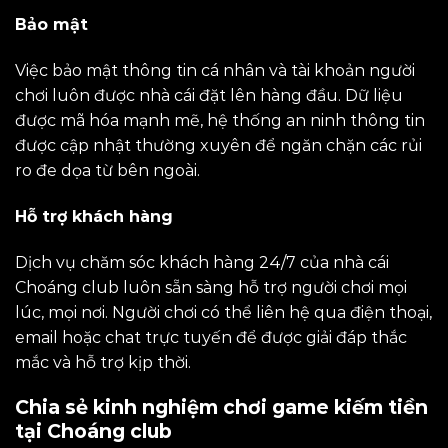
Bảo mật
Việc bảo mật thông tin cá nhân và tài khoản người
chơi luôn được nhà cái đặt lên hàng đầu. Dữ liệu
được mã hóa mạnh mẽ, hệ thống an ninh thông tin
được cập nhật thường xuyên để ngăn chặn các rủi
ro đe dọa từ bên ngoài.
Hỗ trợ khách hàng
Dịch vụ chăm sóc khách hàng 24/7 của nhà cái
Choáng club luôn sẵn sàng hỗ trợ người chơi mọi
lúc, mọi nơi. Người chơi có thể liên hệ qua điện thoại,
email hoặc chat trực tuyến để được giải đáp thắc
mắc và hỗ trợ kịp thời.
Chia sẻ kinh nghiệm chơi game kiếm tiền
tại Choáng club