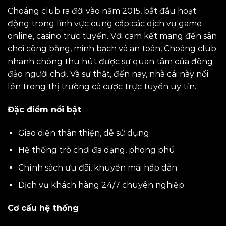
Choáng club ra đời vào năm 2015, bắt đầu hoạt
động trong lĩnh vực cung cấp các dịch vụ game
online, casino trực tuyến. Với cam kết mang đến sân
chơi công bằng, minh bạch và an toàn, Choáng club
nhanh chóng thu hút được sự quan tâm của đông
đảo người chơi. Và sự thật, đến nay, nhà cái này nổi
lên trong thị trường cá cược trực tuyến uy tín.
Đặc điểm nổi bật
Giao diện thân thiện, dễ sử dụng
Hệ thống trò chơi đa dạng, phong phú
Chính sách ưu đãi, khuyến mãi hấp dẫn
Dịch vụ khách hàng 24/7 chuyên nghiệp
Cơ cấu hệ thống