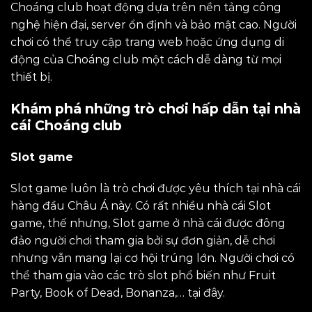
Choáng club hoạt động dựa trên nền tảng công
nghệ hiện đại, server ổn định và bảo mật cao. Người
chơi có thể truy cập trang web hoặc ứng dụng di
động của Choáng club một cách dễ dàng từ mọi
thiết bị.
Khám phá những trò chơi hấp dẫn tại nhà
cái Choáng club
Slot game
Slot game luôn là trò chơi được yêu thích tại nhà cái
hàng đầu Châu Á này. Có rất nhiều nhà cái Slot
game, thế nhưng, Slot game ở nhà cái được đông
đảo người chơi tham gia bởi sự đơn giản, dễ chơi
nhưng vẫn mang lại cơ hội trúng lớn. Người chơi có
thể tham gia vào các trò slot phổ biến như Fruit
Party, Book of Dead, Bonanza,… tại đây.