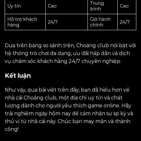
Trung
Uy tín
Cao
Cao
bình
Hỗ trợ khách
Giờ hành
24/7
24/7
hàng
chính
Dựa trên bảng so sánh trên, Choáng club nổi bật với
hệ thống trò chơi đa dạng, ưu đãi hấp dẫn và dịch
vụ chăm sóc khách hàng 24/7 chuyên nghiệp.
Kết luận
Như vậy, qua bài viết trên đây, bạn đã hiểu hơn về
nhà cái Choáng club, một địa chỉ uy tín và chất
lượng dành cho người yêu thích game online. Hãy
trải nghiệm ngay hôm nay để cảm nhận sự sp kỳ và
thú vị từ nhà cái này. Chúc bạn may mắn và thành
công!