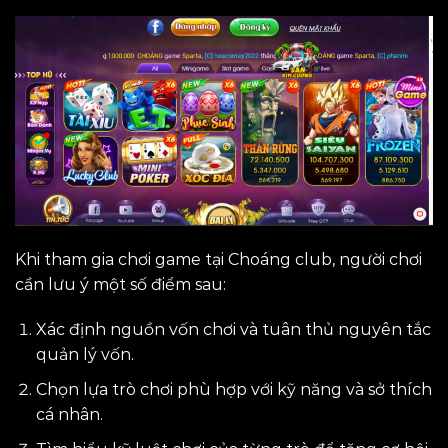
Khi tham gia chơi game tại Choáng club, người chơi
cần lưu ý một số điểm sau:
Xác định nguồn vốn chơi và tuân thủ nguyên tắc
quản lý vốn.
Chọn lựa trò chơi phù hợp với kỹ năng và sở thích
cá nhân.