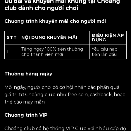
Ưu đãi và khuyến mãi khủng tại Choáng
club dành cho người chơi
Chương trình khuyến mãi cho người mới
ĐIỀU KIỆN ÁP
STT
NỘI DUNG KHUYẾN MÃI
DỤNG
Tặng ngay 100% tiền thưởng
Yêu cầu nạp
1
cho thành viên mới
tiền lần đầu
Thưởng hàng ngày
Mỗi ngày, người chơi có cơ hội nhận các phần quà
giá trị từ Choảng club như free spin, cashback, hoặc
thẻ cào may mắn.
Chương trình VIP
Choáng club có hệ thống VIP Club với nhiều cấp độ