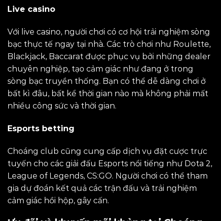
Live casino
Với live casino, người chơi có cơ hội trải nghiệm sòng
bạc thực tế ngay tại nhà. Các trò chơi như Roulette,
Blackjack, Baccarat được phục vụ bởi những dealer
chuyên nghiệp, tạo cảm giác như đang ở trong
sòng bạc truyền thống. Bạn có thể dễ dàng chơi ở
bất kì đâu, bất kể thời gian nào mà không phải mất
nhiều công sức và thời gian.
Esports betting
Choáng club cũng cung cấp dịch vụ đặt cược trực
tuyến cho các giải đấu Esports nổi tiếng như Dota 2,
League of Legends, CS:GO. Người chơi có thể tham
gia dự đoán kết quả các trận đấu và trải nghiệm
cảm giác hồi hộp, gây cấn.