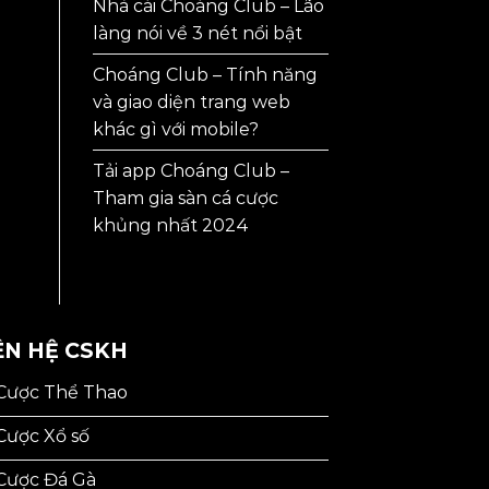
Nhà cái Choáng Club – Lão
làng nói về 3 nét nổi bật
Choáng Club – Tính năng
và giao diện trang web
khác gì với mobile?
Tải app Choáng Club –
Tham gia sàn cá cược
khủng nhất 2024
ÊN HỆ CSKH
Cược Thể Thao
Cược Xổ số
Cược Đá Gà