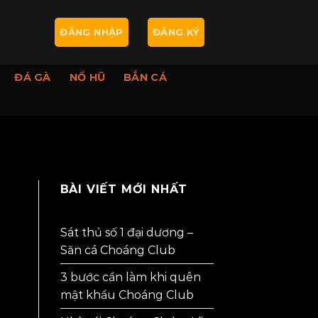
ĐĂNG NHẬP
ĐĂNG KÝ
ĐÁ GÀ
NỔ HŨ
BẮN CÁ
BÀI VIẾT MỚI NHẤT
Sát thủ số 1 đại dương –
Săn cá Choáng Club
3 bước cần làm khi quên
mật khẩu Choáng Club