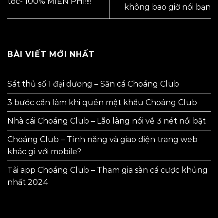
tốc- 100% MIỄN PHÍ!!!!
không bao giờ nói bạn
BÀI VIẾT MỚI NHẤT
Sát thủ số 1 đại dương – Săn cá Choáng Club
3 bước cần làm khi quên mật khẩu Choáng Club
Nhà cái Choáng Club – Lão làng nói về 3 nét nổi bật
Choáng Club – Tính năng và giao diện trang web
khác gì với mobile?
Tải app Choáng Club – Tham gia sàn cá cược khủng
nhất 2024