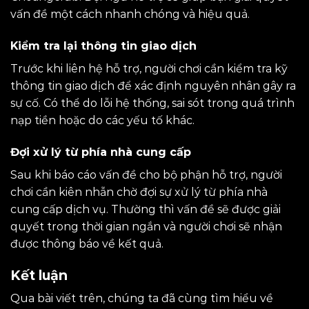
vấn đề một cách nhanh chóng và hiệu quả.
Kiểm tra lại thông tin giao dịch
Trước khi liên hệ hỗ trợ, người chơi cần kiểm tra kỹ
thông tin giao dịch để xác định nguyên nhân gây ra
sự cố. Có thể do lỗi hệ thống, sai sót trong quá trình
nạp tiền hoặc do các yếu tố khác.
Đợi xử lý từ phía nhà cung cấp
Sau khi báo cáo vấn đề cho bộ phận hỗ trợ, người
chơi cần kiên nhẫn chờ đợi sự xử lý từ phía nhà
cung cấp dịch vụ. Thường thì vấn đề sẽ được giải
quyết trong thời gian ngắn và người chơi sẽ nhận
được thông báo về kết quả.
Kết luận
Qua bài viết trên, chúng ta đã cùng tìm hiểu về