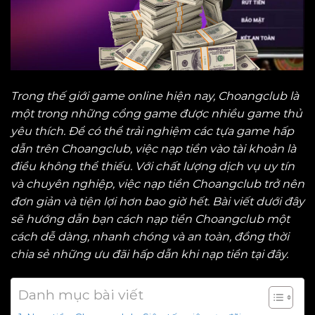
Trong thế giới game online hiện nay,
Choangclub
là
một trong những cổng game được nhiều game thủ
yêu thích. Để có thể trải nghiệm các tựa game hấp
dẫn trên Choangclub, việc nạp tiền vào tài khoản là
điều không thể thiếu. Với chất lượng dịch vụ uy tín
và chuyên nghiệp, việc nạp tiền Choangclub trở nên
đơn giản và tiện lợi hơn bao giờ hết. Bài viết dưới đây
sẽ hướng dẫn bạn cách nạp tiền Choangclub một
cách dễ dàng, nhanh chóng và an toàn, đồng thời
chia sẻ những ưu đãi hấp dẫn khi nạp tiền tại đây.
Danh mục bài viết