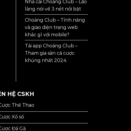
Nhà cái Choáng Club – Lão
làng nói về 3 nét nổi bật
Choáng Club – Tính năng
và giao diện trang web
khác gì với mobile?
Tải app Choáng Club –
Tham gia sàn cá cược
khủng nhất 2024
ÊN HỆ CSKH
Cược Thể Thao
Cược Xổ số
Cược Đá Gà