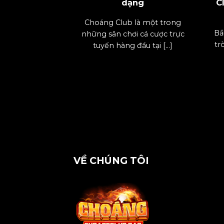
dạng
C
Choáng Club là một trong
Bầ
những sân chơi cá cược trực
tr
tuyến hàng đầu tại [...]
VỀ CHÚNG TÔI