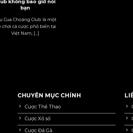
lub không bao giờ nói
bạn
u Cua Choáng Club là một
ò chơi cá cược phổ biến tại
Việt Nam, [...]
CHUYÊN MỤC CHÍNH
LI
Cược Thể Thao
Cược Xổ số
Cược Đá Gà