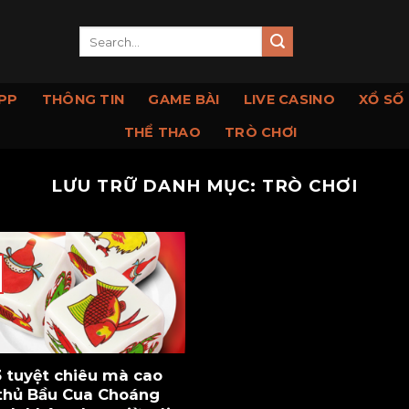
APP
THÔNG TIN
GAME BÀI
LIVE CASINO
XỔ SỐ
THỂ THAO
TRÒ CHƠI
LƯU TRỮ DANH MỤC:
TRÒ CHƠI
3 tuyệt chiêu mà cao
thủ Bầu Cua Choáng