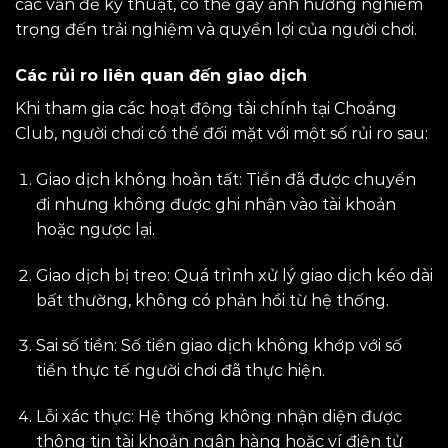
các vấn đề kỹ thuật, có thể gây ảnh hưởng nghiêm
trọng đến trải nghiệm và quyền lợi của người chơi.
Các rủi ro liên quan đến giao dịch
Khi tham gia các hoạt động tài chính tại Choáng
Club, người chơi có thể đối mặt với một số rủi ro sau:
Giao dịch không hoàn tất: Tiền đã được chuyển
đi nhưng không được ghi nhận vào tài khoản
hoặc ngược lại.
Giao dịch bị treo: Quá trình xử lý giao dịch kéo dài
bất thường, không có phản hồi từ hệ thống.
Sai số tiền: Số tiền giao dịch không khớp với số
tiền thực tế người chơi đã thực hiện.
Lỗi xác thực: Hệ thống không nhận diện được
thông tin tài khoản ngân hàng hoặc ví điện tử