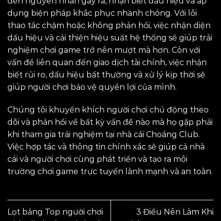
đến nguyên nhân gây ra, nhận biết dấu hiệu và áp
dụng biện pháp khắc phục nhanh chóng. Với lỗi
thao tác chậm hoặc không phản hồi, việc nhận diện
dấu hiệu và cải thiện hiệu suất hệ thống sẽ giúp trải
nghiệm chơi game trở nên mượt mà hơn. Còn với
vấn đề liên quan đến giao dịch tài chính, việc nhận
biết rủi ro, dấu hiệu bất thường và xử lý kịp thời sẽ
giúp người chơi bảo vệ quyền lợi của mình.
Chúng tôi khuyến khích người chơi chủ động theo
dõi và phản hồi về bất kỳ vấn đề nào mà họ gặp phải
khi tham gia trải nghiệm tại nhà cái Choáng Club.
Việc hợp tác và thông tin chính xác sẽ giúp cả nhà
cái và người chơi cùng phát triển và tạo ra môi
trường chơi game trực tuyến lành mạnh và an toàn.
Lọt bảng Top người chơi
3 Điều Nên Làm Khi