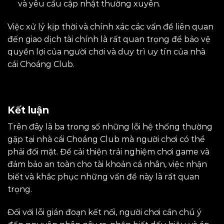
và yêu cầu cập nhật thường xuyên.
Việc xử lý kịp thời và chính xác các vấn đề liên quan
đến giao dịch tài chính là rất quan trọng để bảo vệ
quyền lợi của người chơi và duy trì uy tín của nhà
cái Choáng Club.
Kết luận
Trên đây là ba trong số những lỗi hệ thống thường
gặp tại nhà cái Choáng Club mà người chơi có thể
phải đối mặt. Để cải thiện trải nghiệm chơi game và
đảm bảo an toàn cho tài khoản cá nhân, việc nhận
biết và khắc phục những vấn đề này là rất quan
trọng.
Đối với lỗi gián đoạn kết nối, người chơi cần chú ý