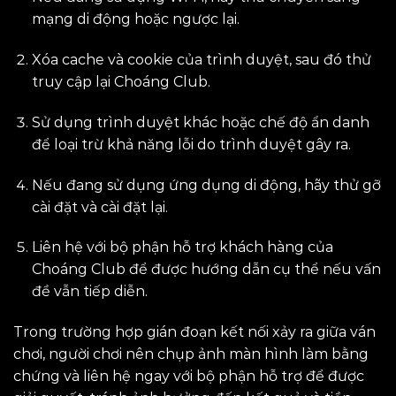
mạng di động hoặc ngược lại.
Xóa cache và cookie của trình duyệt, sau đó thử
truy cập lại Choáng Club.
Sử dụng trình duyệt khác hoặc chế độ ẩn danh
để loại trừ khả năng lỗi do trình duyệt gây ra.
Nếu đang sử dụng ứng dụng di động, hãy thử gỡ
cài đặt và cài đặt lại.
Liên hệ với bộ phận hỗ trợ khách hàng của
Choáng Club để được hướng dẫn cụ thể nếu vấn
đề vẫn tiếp diễn.
Trong trường hợp gián đoạn kết nối xảy ra giữa ván
chơi, người chơi nên chụp ảnh màn hình làm bằng
chứng và liên hệ ngay với bộ phận hỗ trợ để được