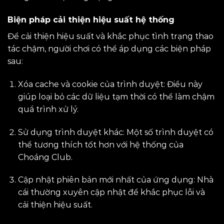
Biện pháp cải thiện hiệu suất hệ thống
Để cải thiện hiệu suất và khắc phục tình trạng thao
tác chậm, người chơi có thể áp dụng các biện pháp
sau:
Xóa cache và cookie của trình duyệt: Điều này
giúp loại bỏ các dữ liệu tạm thời có thể làm chậm
quá trình xử lý.
Sử dụng trình duyệt khác: Một số trình duyệt có
thể tương thích tốt hơn với hệ thống của
Choáng Club.
Cập nhật phiên bản mới nhất của ứng dụng: Nhà
cái thường xuyên cập nhật để khắc phục lỗi và
cải thiện hiệu suất.