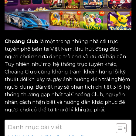
Choáng Club
là một trong những nhà cái trực
tuyến phổ biến tại Việt Nam, thu hút đông đảo
người chơi nhờ đa dạng trò chơi và ưu đãi hấp dẫn.
Tuy nhiên, như mọi hệ thống trực tuyến khác,
Choáng Club cũng không tránh khỏi những lỗi kỹ
thuật đôi khi xảy ra, gây ảnh hưởng đến trải nghiệm
người dùng. Bài viết này sẽ phân tích chi tiết 3 lỗi hệ
thống thường gặp nhất tại Choáng Club, nguyên
nhân, cách nhận biết và hướng dẫn khắc phục để
người chơi có thể tự tin xử lý khi gặp phải.
Danh mục bài viết