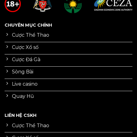
CHUYÊN MỤC CHÍNH
Cược Thể Thao
Cược Xổ số
Cược Đá Gà
Sòng Bài
Live casino
Quay Hũ
LIÊN HỆ CSKH
Cược Thể Thao