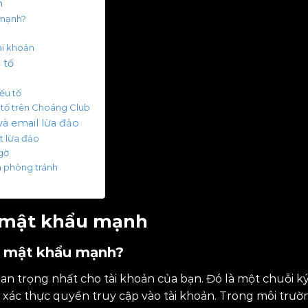
h
 mạnh?
ài khoản
 tố
yếu tố
 tố trên Choáng Club
 và email lừa đảo
ết lừa đảo
ngờ
h phòng tránh
g mật khẩu mạnh
ần mật khẩu mạnh?
uan trọng nhất cho tài khoản của bạn. Đó là một chuỗi k
ể xác thực quyền truy cập vào tài khoản. Trong môi trườ