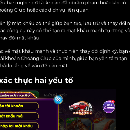
ếu bạn nghi ngờ tài khoản đã bị xâm phạm hoặc khi có
Choáng Club hoặc các dịch vụ liên quan.
n lý mật khẩu có thể giúp bạn tạo, lưu trữ và thay đổi 
Các công cụ này có thể tạo ra mật khẩu mạnh tự động v
hay đổi mật khẩu.
 về mật khẩu mạnh và thực hiện thay đổi định kỳ, bạn 
 tài khoản Choáng Club của mình, giúp bạn yên tâm tận
i lo lắng về vấn đề bảo mật.
 xác thực hai yếu tố