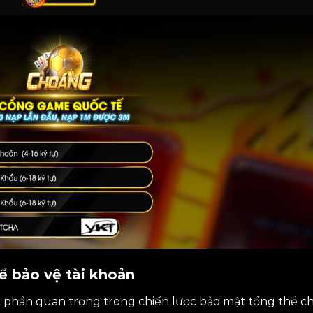
ể bảo vệ tài khoản
ột phần quan trọng trong chiến lược bảo mật tổng thể c