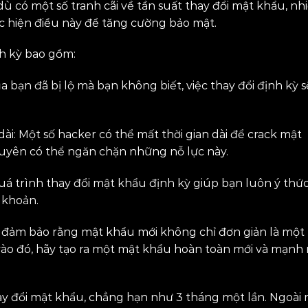
ù có một số tranh cãi về tần suất thay đổi mật khẩu, nh
 hiện điều này để tăng cường bảo mật.
nh kỳ bao gồm:
 bạn đã bị lộ mà bạn không biết, việc thay đổi định kỳ s
ài: Một số hacker có thể mất thời gian dài để crack mật
uyên có thể ngăn chặn những nỗ lực này.
 trình thay đổi mật khẩu định kỳ giúp bạn luôn ý thứ
 khoản.
y đảm bảo rằng mật khẩu mới không chỉ đơn giản là một
vào đó, hãy tạo ra một mật khẩu hoàn toàn mới và mạnh
hay đổi mật khẩu, chẳng hạn như 3 tháng một lần. Ngoài r