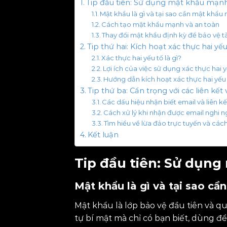
Tip đầu tiên: Sử dụng mật khẩu mạn
Mật khẩu là gì và tại sao cần mật khẩu
Cách tạo mật khẩu mạnh và an toàn
Thay đổi mật khẩu định kỳ để bảo vệ t
Tip thứ hai: Kích hoạt xác thực hai yếu
Xác thực hai yếu tố là gì?
Lợi ích của việc sử dụng xác thực hai 
Hướng dẫn kích hoạt xác thực hai yếu
Tip thứ ba: Cẩn trọng với các liên kết
Các dấu hiệu nhận biết email và liên k
Cách xử lý khi nhận được email nghi 
Tìm hiểu về lừa đảo trực tuyến và các
Kết luận
Tip đầu tiên: Sử dụn
Mật khẩu là gì và tại sao c
Mật khẩu là lớp bảo vệ đầu tiên và q
tự bí mật mà chỉ có bạn biết, dùng đ