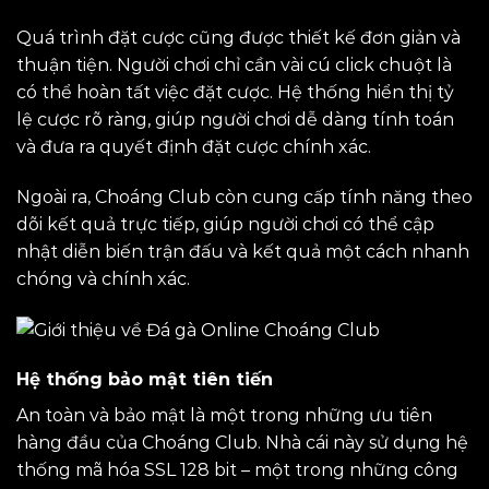
Quá trình đặt cược cũng được thiết kế đơn giản và
thuận tiện. Người chơi chỉ cần vài cú click chuột là
có thể hoàn tất việc đặt cược. Hệ thống hiển thị tỷ
lệ cược rõ ràng, giúp người chơi dễ dàng tính toán
và đưa ra quyết định đặt cược chính xác.
Ngoài ra, Choáng Club còn cung cấp tính năng theo
dõi kết quả trực tiếp, giúp người chơi có thể cập
nhật diễn biến trận đấu và kết quả một cách nhanh
chóng và chính xác.
Hệ thống bảo mật tiên tiến
An toàn và bảo mật là một trong những ưu tiên
hàng đầu của Choáng Club. Nhà cái này sử dụng hệ
thống mã hóa SSL 128 bit – một trong những công