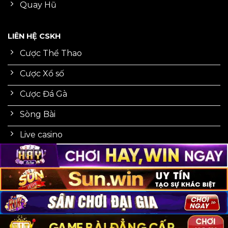
Quay Hũ
LIÊN HỆ CSKH
Cược Thể Thao
Cược Xổ số
Cược Đá Gà
Sòng Bài
Live casino
Quay Hũ
NẠP TIỀN
RÚT TIỀN
TẢI APP
THÔNG TIN
GAME BÀI
LIVE CASINO
XỔ SỐ
ĐÁ GÀ
NỔ HŨ
BẮN CÁ
THỂ THAO
TRÒ CHƠI
Copyright 2026 ©
choangclub.bar