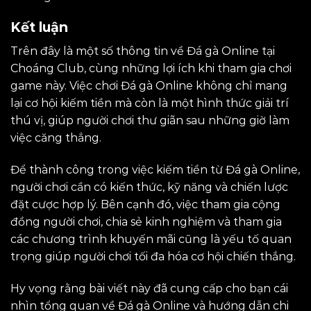
Kết luận
Trên đây là một số thông tin về Đá gà Online tại
Choáng Club, cùng những lợi ích khi tham gia chơi
game này. Việc chơi Đá gà Online không chỉ mang
lại cơ hội kiếm tiền mà còn là một hình thức giải trí
thú vị, giúp người chơi thư giãn sau những giờ làm
việc căng thẳng.
Để thành công trong việc kiếm tiền từ Đá gà Online,
người chơi cần có kiến thức, kỹ năng và chiến lược
đặt cược hợp lý. Bên cạnh đó, việc tham gia cộng
đồng người chơi, chia sẻ kinh nghiệm và tham gia
các chương trình khuyến mãi cũng là yếu tố quan
trọng giúp người chơi tối đa hóa cơ hội chiến thắng.
Hy vọng rằng bài viết này đã cung cấp cho bạn cái
nhìn tổng quan về Đá gà Online và hướng dẫn chi