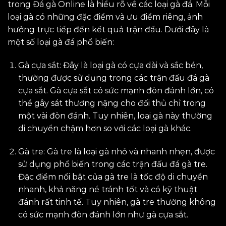
trong Đá gà Online là hiểu rõ về các loại gà đá. Mỗi
loại gà có những đặc điểm và ưu điểm riêng, ảnh
hưởng trực tiếp đến kết quả trận đấu. Dưới đây là
một số loại gà đá phổ biến:
Gà cựa sắt: Đây là loại gà có cựa dài và sắc bén,
thường được sử dụng trong các trận đấu đá gà
cựa sắt. Gà cựa sắt có sức mạnh đòn đánh lớn, có
thể gây sát thương nặng cho đối thủ chỉ trong
một vài đòn đánh. Tuy nhiên, loại gà này thường
di chuyển chậm hơn so với các loại gà khác.
Gà tre: Gà tre là loại gà nhỏ và nhanh nhẹn, được
sử dụng phổ biến trong các trận đấu đá gà tre.
Đặc điểm nổi bật của gà tre là tốc độ di chuyển
nhanh, khả năng né tránh tốt và có kỹ thuật
đánh rất tinh tế. Tuy nhiên, gà tre thường không
có sức mạnh đòn đánh lớn như gà cựa sắt.