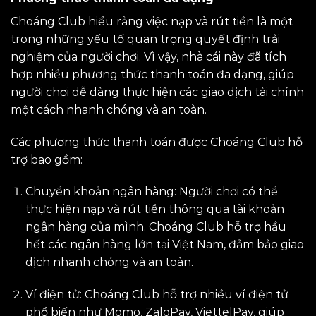
Choáng Club hiểu rằng việc nạp và rút tiền là một
trong những yếu tố quan trọng quyết định trải
nghiệm của người chơi. Vì vậy, nhà cái này đã tích
hợp nhiều phương thức thanh toán đa dạng, giúp
người chơi dễ dàng thực hiện các giao dịch tài chính
một cách nhanh chóng và an toàn.
Các phương thức thanh toán được Choáng Club hỗ
trợ bao gồm:
Chuyển khoản ngân hàng: Người chơi có thể
thực hiện nạp và rút tiền thông qua tài khoản
ngân hàng của mình. Choáng Club hỗ trợ hầu
hết các ngân hàng lớn tại Việt Nam, đảm bảo giao
dịch nhanh chóng và an toàn.
Ví điện tử: Choáng Club hỗ trợ nhiều ví điện tử
phổ biến như Momo, ZaloPay, ViettelPay, giúp