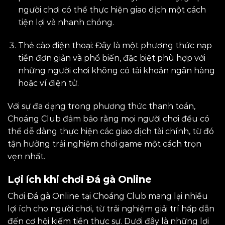
người chơi có thể thực hiện giao dịch một cách
tiện lợi và nhanh chóng.
Thẻ cào điện thoại: Đây là một phương thức nạp
tiền đơn giản và phổ biến, đặc biệt phù hợp với
những người chơi không có tài khoản ngân hàng
hoặc ví điện tử.
Với sự đa dạng trong phương thức thanh toán,
Choáng Club đảm bảo rằng mọi người chơi đều có
thể dễ dàng thực hiện các giao dịch tài chính, từ đó
tận hưởng trải nghiệm chơi game một cách trọn
vẹn nhất.
Lợi ích khi chơi Đá gà Online
Chơi Đá gà Online tại Choáng Club mang lại nhiều
lợi ích cho người chơi, từ trải nghiệm giải trí hấp dẫn
đến cơ hội kiếm tiền thực sự. Dưới đây là những lợi