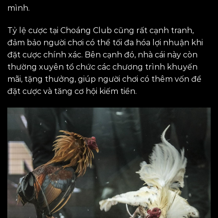
mình.
Tỷ lệ cược tại Choáng Club cũng rất cạnh tranh,
đảm bảo người chơi có thể tối đa hóa lợi nhuận khi
đặt cược chính xác. Bên cạnh đó, nhà cái này còn
thường xuyên tổ chức các chương trình khuyến
mãi, tặng thưởng, giúp người chơi có thêm vốn để
đặt cược và tăng cơ hội kiếm tiền.