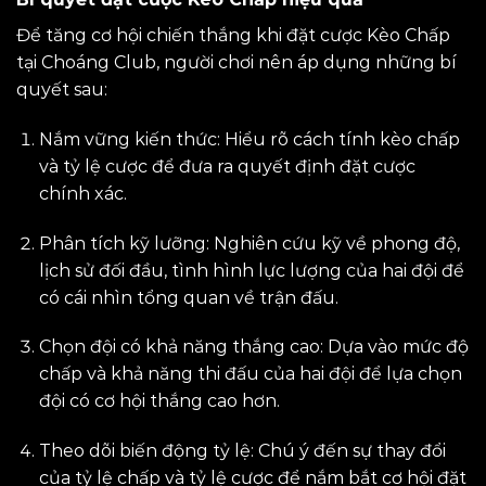
Để tăng cơ hội chiến thắng khi đặt cược Kèo Chấp
tại Choáng Club, người chơi nên áp dụng những bí
quyết sau:
Nắm vững kiến thức: Hiểu rõ cách tính kèo chấp
và tỷ lệ cược để đưa ra quyết định đặt cược
chính xác.
Phân tích kỹ lưỡng: Nghiên cứu kỹ về phong độ,
lịch sử đối đầu, tình hình lực lượng của hai đội để
có cái nhìn tổng quan về trận đấu.
Chọn đội có khả năng thắng cao: Dựa vào mức độ
chấp và khả năng thi đấu của hai đội để lựa chọn
đội có cơ hội thắng cao hơn.
Theo dõi biến động tỷ lệ: Chú ý đến sự thay đổi
của tỷ lệ chấp và tỷ lệ cược để nắm bắt cơ hội đặt