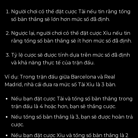
Người chơi có thể đặt cược Tài nếu tin rằng tổng
số bàn thắng sẽ lớn hơn mức số đã định.
Ngược lại, người chơi có thể đặt cược Xỉu nếu tin
rằng tổng số bàn thắng sẽ ít hơn mức số đã định.
Tỷ lệ cược sẽ được tính dựa trên mức số đã định
và khả năng thực tế của trận đấu.
Ví dụ: Trong trận đấu giữa Barcelona và Real
Madrid, nhà cái đưa ra mức số Tài Xỉu là 3 bàn.
Nếu bạn đặt cược Tài và tổng số bàn thắng trong
trận đấu là 4 hoặc hơn, bạn sẽ thắng cược.
Nếu tổng số bàn thắng là 3, bạn sẽ được hoàn trả
cược.
Nếu bạn đặt cược Xỉu và tổng số bàn thắng là 2