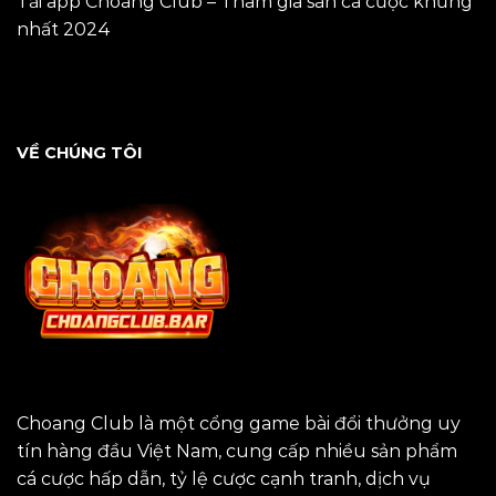
Tải app Choáng Club – Tham gia sàn cá cược khủng
nhất 2024
VỀ CHÚNG TÔI
Choang Club là một cổng game bài đổi thưởng uy
tín hàng đầu Việt Nam, cung cấp nhiều sản phẩm
cá cược hấp dẫn, tỷ lệ cược cạnh tranh, dịch vụ