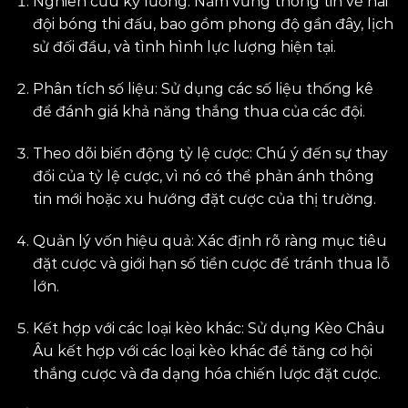
Nghiên cứu kỹ lưỡng: Nắm vững thông tin về hai
đội bóng thi đấu, bao gồm phong độ gần đây, lịch
sử đối đầu, và tình hình lực lượng hiện tại.
Phân tích số liệu: Sử dụng các số liệu thống kê
để đánh giá khả năng thắng thua của các đội.
Theo dõi biến động tỷ lệ cược: Chú ý đến sự thay
đổi của tỷ lệ cược, vì nó có thể phản ánh thông
tin mới hoặc xu hướng đặt cược của thị trường.
Quản lý vốn hiệu quả: Xác định rõ ràng mục tiêu
đặt cược và giới hạn số tiền cược để tránh thua lỗ
lớn.
Kết hợp với các loại kèo khác: Sử dụng Kèo Châu
Âu kết hợp với các loại kèo khác để tăng cơ hội
thắng cược và đa dạng hóa chiến lược đặt cược.