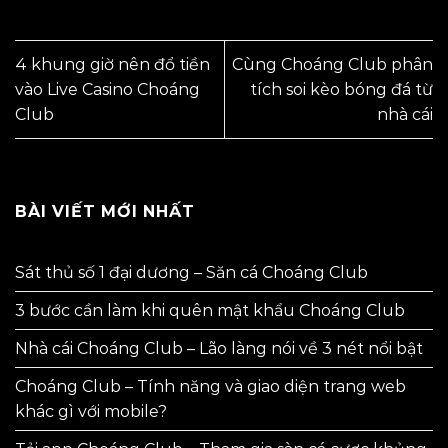
4 khung giờ nên đổ tiền
Cùng Choáng Club phân
vào Live Casino Choáng
tích soi kèo bóng đá từ
Club
nhà cái
BÀI VIẾT MỚI NHẤT
Sát thủ số 1 đại dương – Săn cá Choáng Club
3 bước cần làm khi quên mật khẩu Choáng Club
Nhà cái Choáng Club – Lão làng nói về 3 nét nổi bật
Choáng Club – Tính năng và giao diện trang web
khác gì với mobile?