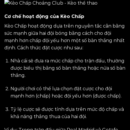
Cơ chế hoạt động của Kèo Chấp
Kèo Chấp hoạt động dựa trên nguyên tắc cân bằng
sức mạnh giữa hai đội bóng bằng cách cho đội
mạnh hơn chấp đội yếu hơn một số bàn thắng nhất
định. Cách thức đặt cược như sau:
Nhà cái sẽ đưa ra mức chấp cho trận đấu, thường
được biểu thị bằng số bàn thắng hoặc nửa số bàn
thắng.
Người chơi có thể lựa chọn đặt cược cho đội
mạnh hơn (chấp) hoặc đội yếu hơn (được chấp).
Tỷ lệ cược sẽ được tính dựa trên mức độ chấp và
khả năng thắng thua của hai đội.
Ví dụ: Trong trận đấu giữa Real Madrid và Getafe,