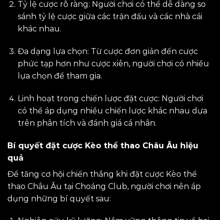
Tỷ lệ cược rõ ràng: Người chơi có thể dễ dàng so
sánh tỷ lệ cược giữa các trận đấu và các nhà cái
khác nhau.
Đa dạng lựa chọn: Từ cược đơn giản đến cược
phức tạp hơn như cược xiên, người chơi có nhiều
lựa chọn để tham gia.
Linh hoạt trong chiến lược đặt cược: Người chơi
có thể áp dụng nhiều chiến lược khác nhau dựa
trên phân tích và đánh giá cá nhân.
Bí quyết đặt cược Kèo thể thao Châu Âu hiệu
quả
Để tăng cơ hội chiến thắng khi đặt cược Kèo thể
thao Châu Âu tại Choáng Club, người chơi nên áp
dụng những bí quyết sau: