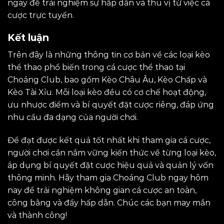
ngay để trải nghiệm sự hấp dẫn và thú vị từ việc cá
cược trực tuyến.
Kết luận
Trên đây là những thông tin cơ bản về các loại kèo
thể thao phổ biến trong cá cược thể thao tại
Choáng Club, bao gồm Kèo Châu Âu, Kèo Chấp và
Kèo Tài Xỉu. Mỗi loại kèo đều có cơ chế hoạt động,
ưu nhược điểm và bí quyết đặt cược riêng, đáp ứng
nhu cầu đa dạng của người chơi.
Để đạt được kết quả tốt nhất khi tham gia cá cược,
người chơi cần nắm vững kiến thức về từng loại kèo,
áp dụng bí quyết đặt cược hiệu quả và quản lý vốn
thông minh. Hãy tham gia Choáng Club ngay hôm
nay để trải nghiệm không gian cá cược an toàn,
công bằng và đầy hấp dẫn. Chúc các bạn may mắn
và thành công!