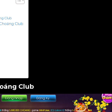
ng Club
 Choáng Club
hoáng Club