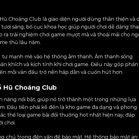
ũ Choáng Club là giao diện người dùng thân thiện và 
c tươi sáng, bố cục khoa học giúp người chơi dễ dàng tha
ạo ra trải nghiệm chơi game mượt mà và thoải mái cho ng
ame thủ lâu năm.
u tư mạnh mẽ vào hệ thống âm thanh. Âm thanh sống
ấn khích và kịch tính khi chơi game. Điều này góp phần
iến mỗi ván đấu trở nên hấp dẫn và cuốn hút hơn.
Nổ Hũ Choáng Club
 năng nổi bật, giúp nó trở thành một trong những lựa
m. Đầu tiên phải kể đến là kho game đa dạng và phong
c thể loại game bài đổi thưởng hot nhất hiện nay, đáp
i chơi.
g chú trọng đến vấn đề bảo mật. Hệ thống bảo mật an