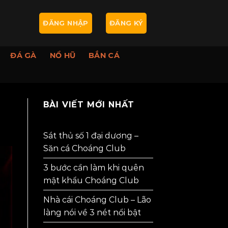
ĐĂNG NHẬP
ĐĂNG KÝ
ĐÁ GÀ
NỔ HŨ
BẮN CÁ
BÀI VIẾT MỚI NHẤT
Sát thủ số 1 đại dương –
Săn cá Choáng Club
3 bước cần làm khi quên
mật khẩu Choáng Club
Nhà cái Choáng Club – Lão
làng nói về 3 nét nổi bật