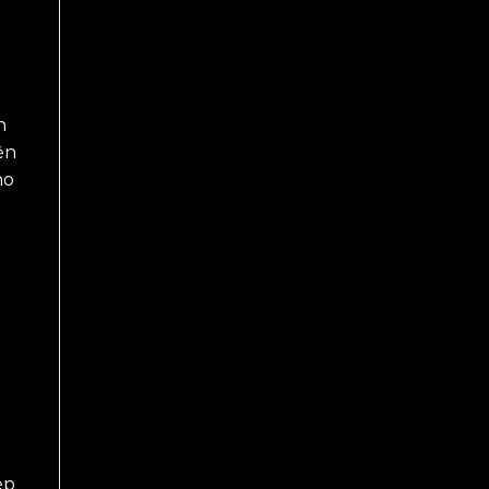
n
ện
ho
ép