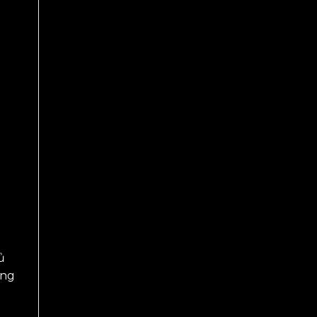
ủ
ộng