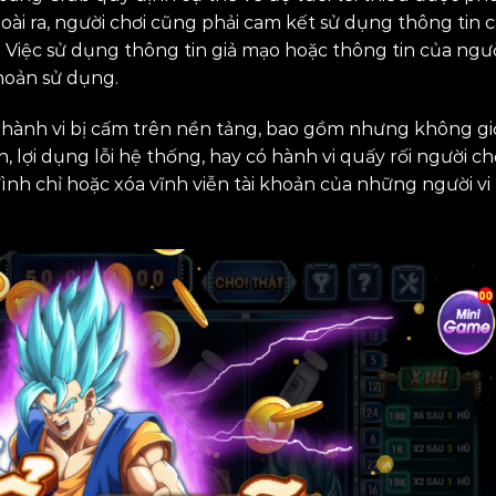
goài ra, người chơi cũng phải cam kết sử dụng thông tin 
. Việc sử dụng thông tin giả mạo hoặc thông tin của ngư
hoản sử dụng.
hành vi bị cấm trên nền tảng, bao gồm nhưng không gi
 lợi dụng lỗi hệ thống, hay có hành vi quấy rối người ch
h chỉ hoặc xóa vĩnh viễn tài khoản của những người vi