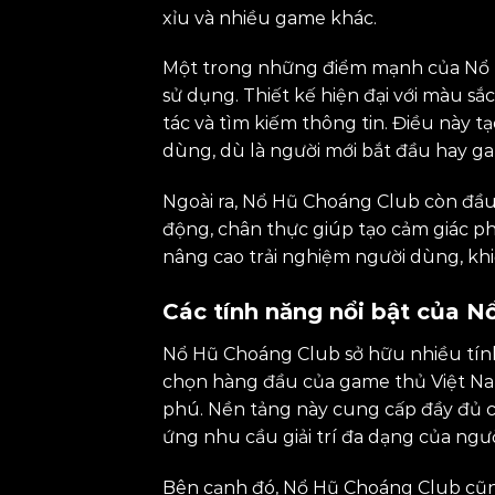
xỉu và nhiều game khác.
Một trong những điểm mạnh của Nổ H
sử dụng. Thiết kế hiện đại với màu sắ
tác và tìm kiếm thông tin. Điều này t
dùng, dù là người mới bắt đầu hay g
Ngoài ra, Nổ Hũ Choáng Club còn đầ
động, chân thực giúp tạo cảm giác ph
nâng cao trải nghiệm người dùng, kh
Các tính năng nổi bật của 
Nổ Hũ Choáng Club sở hữu nhiều tính
chọn hàng đầu của game thủ Việt Na
phú. Nền tảng này cung cấp đầy đủ cá
ứng nhu cầu giải trí đa dạng của ngườ
Bên cạnh đó, Nổ Hũ Choáng Club cũn