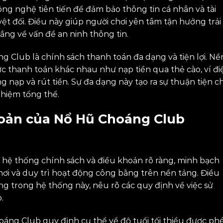
ông nghệ tiên tiến để đảm bảo thông tin cá nhân và tài
ệt đối. Điều này giúp người chơi yên tâm tận hưởng trải
ng về vấn đề an ninh thông tin.
 Club là chính sách thanh toán đa dạng và tiện lợi. Nề
 thanh toán khác nhau như nạp tiền qua thẻ cào, ví đi
g nạp và rút tiền. Sự đa dạng này tạo ra sự thuận tiện c
ghiệm tổng thể.
hoản của Nổ Hũ Choáng Club
hệ thống chính sách và điều khoản rõ ràng, minh bạch
ơi và duy trì hoạt động công bằng trên nền tảng. Điều
g trong hệ thống này, nêu rõ các quy định về việc sử
.
áng Club quy định cụ thể về độ tuổi tối thiểu được ph