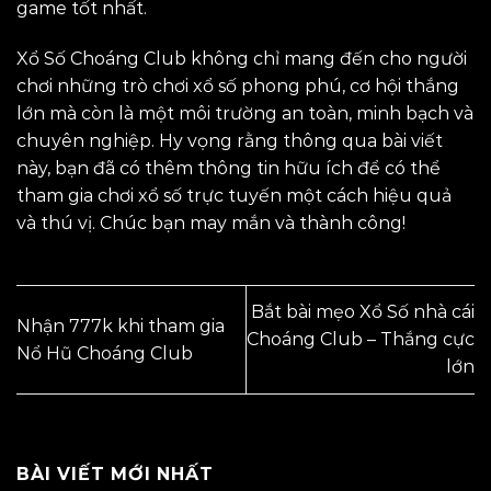
game tốt nhất.
Xổ Số Choáng Club không chỉ mang đến cho người
chơi những trò chơi xổ số phong phú, cơ hội thắng
lớn mà còn là một môi trường an toàn, minh bạch và
chuyên nghiệp. Hy vọng rằng thông qua bài viết
này, bạn đã có thêm thông tin hữu ích để có thể
tham gia chơi xổ số trực tuyến một cách hiệu quả
và thú vị. Chúc bạn may mắn và thành công!
Bắt bài mẹo Xổ Số nhà cái
Nhận 777k khi tham gia
Choáng Club – Thắng cực
Nổ Hũ Choáng Club
lớn
BÀI VIẾT MỚI NHẤT