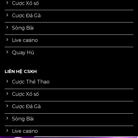
Cược Xổ số
Cược Đá Gà
Sòng Bài
Live casino
Quay Hũ
LIÊN HỆ CSKH
Cược Thể Thao
Cược Xổ số
Cược Đá Gà
Sòng Bài
Live casino