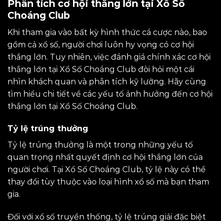
Phân tích cơ hội thắng lớn tại Xổ Số
Choáng Club
Khi tham gia vào bất kỳ hình thức cá cược nào, bao
gồm cả xổ số, người chơi luôn hy vọng có cơ hội
thắng lớn. Tuy nhiên, việc đánh giá chính xác cơ hội
thắng lớn tại Xổ Số Choáng Club đòi hỏi một cái
nhìn khách quan và phân tích kỹ lưỡng. Hãy cùng
tìm hiểu chi tiết về các yếu tố ảnh hưởng đến cơ hội
thắng lớn tại Xổ Số Choáng Club.
Tỷ lệ trúng thưởng
Tỷ lệ trúng thưởng là một trong những yếu tố
quan trọng nhất quyết định cơ hội thắng lớn của
người chơi. Tại Xổ Số Choáng Club, tỷ lệ này có thể
thay đổi tùy thuộc vào loại hình xổ số mà bạn tham
gia.
Đối với xổ số truyền thống, tỷ lệ trúng giải đặc biệt