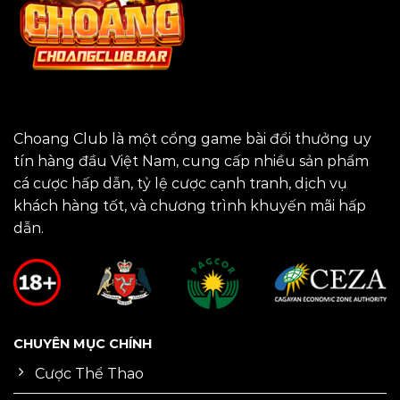
Choang Club là một cổng game bài đổi thưởng uy
tín hàng đầu Việt Nam, cung cấp nhiều sản phẩm
cá cược hấp dẫn, tỷ lệ cược cạnh tranh, dịch vụ
khách hàng tốt, và chương trình khuyến mãi hấp
dẫn.
CHUYÊN MỤC CHÍNH
Cược Thể Thao